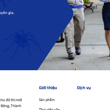
yên gia.
Giới thiệu
Dịch vụ
hu đô thị mới
Sản phẩm
 Đông, Thành
Thư viện côn